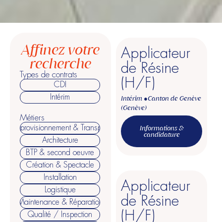
Affinez votre
Applicateur
recherche
de Résine
Types de contrats
(H/F)
CDI
Intérim
Intérim ●
Canton de Genève
(Genève)
Métiers
Approvisionnement & Transport
Informations &
candidature
Architecture
BTP & second oeuvre
Création & Spectacle
Installation
Applicateur
Logistique
de Résine
Maintenance & Réparation
(H/F)
Qualité / Inspection