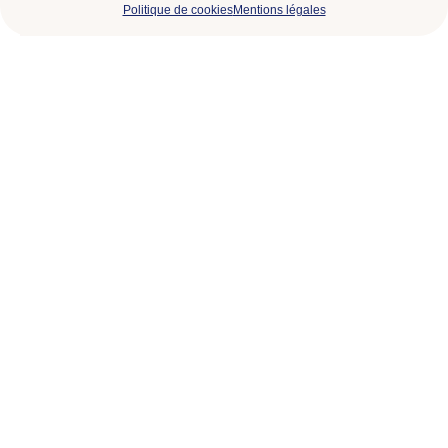
Politique de cookies
Mentions légales
chef
d’équipe
maçonnerie
traditionnelle
Q (H/F)
Intérim ●
Canton de Genève
(1212)
Informations &
candidature
Machiniste
M1 à M7