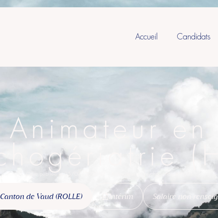
Accueil
Candidats
Animateur en
chogériatrie (
Offre publiée le 25/07/2026
Réf. : Animateur en psychogériatrie (H/F)
Canton de Vaud (ROLLE)
Intérim
Salaire non rensei