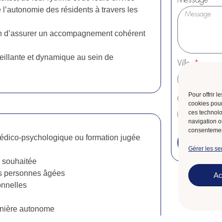
Message
e l’autonomie des résidents à travers les
afin d’assurer un accompagnement cohérent
eillante et dynamique au sein de
Ville
Pour offrir 
CV, lettre de 
cookies pour
ces technolo
navigation ou
consentement
 médico-psychologique ou formation jugée
Gérer les se
e souhaitée
es personnes âgées
Ac
onnelles
manière autonome