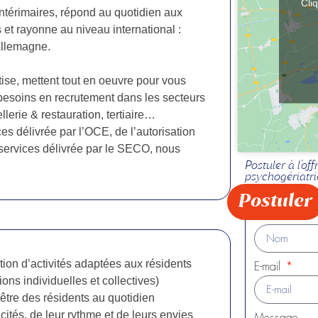
Cli
ntérimaires, répond au quotidien aux
et rayonne au niveau international :
Allemagne.
tise, mettent tout en oeuvre pour vous
besoins en recrutement dans les secteurs
llerie & restauration, tertiaire…
ces délivrée par l’OCE, de l’autorisation
e services délivrée par le SECO, nous
Postuler à l'of
psychogériatri
Postuler
Nom
ation d’activités adaptées aux résidents
E-mail
tions individuelles et collectives)
n-être des résidents au quotidien
ités, de leur rythme et de leurs envies