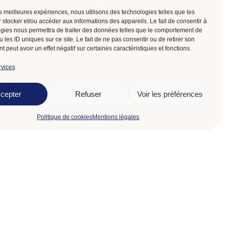
les meilleures expériences, nous utilisons des technologies telles que les
 stocker et/ou accéder aux informations des appareils. Le fait de consentir à
Code postal
gies nous permettra de traiter des données telles que le comportement de
 les ID uniques sur ce site. Le fait de ne pas consentir ou de retirer son
 peut avoir un effet négatif sur certaines caractéristiques et fonctions.
motivation ...
rvices
cepter
Refuser
Voir les préférences
Envoyer ma candidature
Politique de cookies
Mentions légales
Suivez-nous sur
Une société du Groupe Domino RH