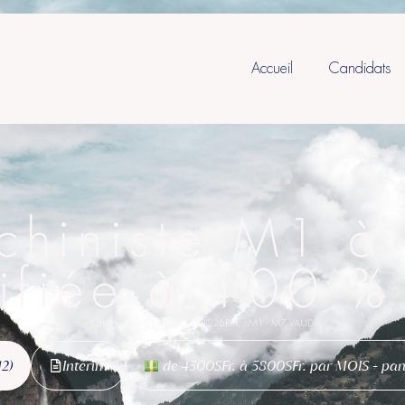
Accueil
Candidats
chiniste M1 à
ifiée à 100 
Offre publiée le 30/07/2026
Réf. : M1 - M7 VAUD
12)
Intérim
de 4500SFr. à 5800SFr. par MOIS + pan