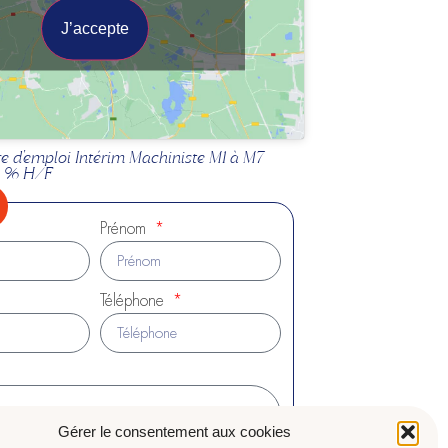
J’accepte
fre d'emploi Intérim Machiniste M1 à M7
00 % H/F
Prénom
Téléphone
Gérer le consentement aux cookies