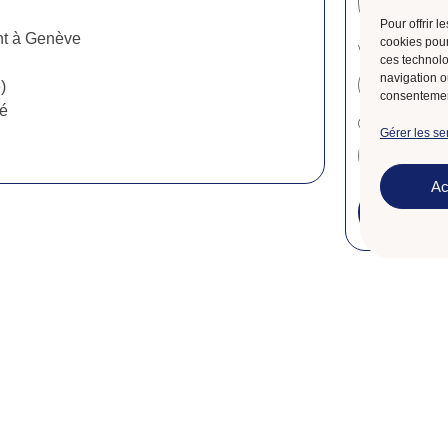
Pour offrir 
nt à Genève
cookies pour
Ville
ces technolo
navigation ou
)
consentement
té
CV, lettre de 
Gérer les se
Ac
2026© Groupe Domino RH. Tous droits réservés.