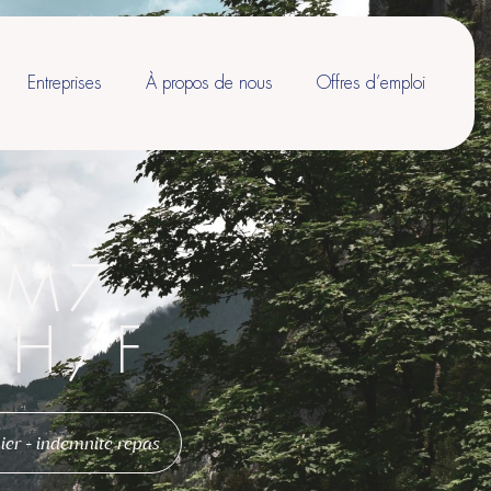
Entreprises
À propos de nous
Offres d’emploi
 M7
% H/F
ier + indemnité repas