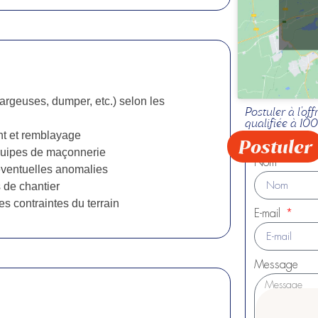
argeuses, dumper, etc.) selon les
Postuler à l'of
qualifiée à 1
ent et remblayage
Postuler
équipes de maçonnerie
Nom
 éventuelles anomalies
 de chantier
es contraintes du terrain
E-mail
Message