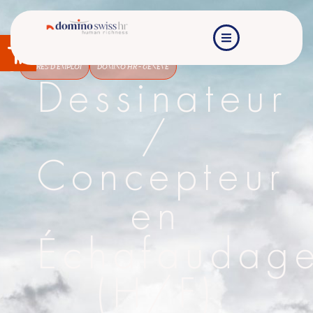
Ouvrir la barre d’outils
OFFRES D'EMPLOI
DOMINO HR - GENÈVE
Dessinateur
/
Concepteur
en
Échafaudag
(H/F)