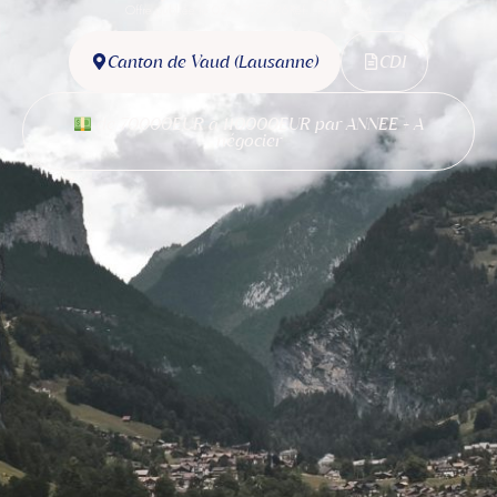
Offre publiée le 02/07/2026
Réf. : MMC014
Canton de Vaud (Lausanne)
CDI
de 70000EUR à 110000EUR par ANNEE + A
négocier