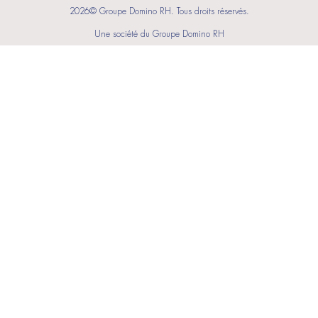
2026© Groupe Domino RH. Tous droits réservés.
Une société du Groupe Domino RH