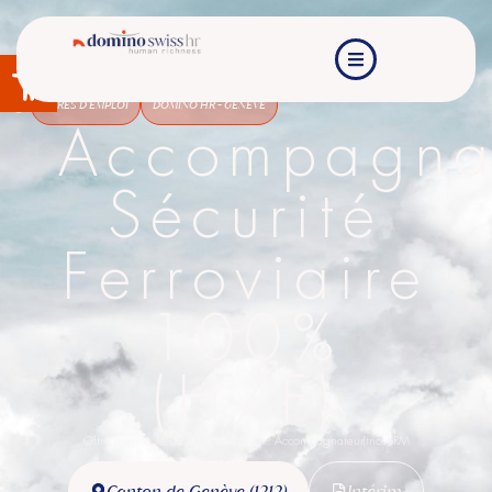
Ouvrir la barre d’outils
OFFRES D'EMPLOI
DOMINO HR - GENÈVE
Accompagnat
Sécurité
Ferroviaire
100%
(H/F)
Offre publiée le 02/07/2026
Réf. : Accompagnateur(trice) RM
Canton de Genève (1212)
Intérim