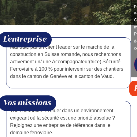
p
a
G
m
P
L'entreprise
d
Mandaté par un client leader sur le marché de la
c
construction en Suisse romande, nous recherchons
activement un/ une Accompagnateur(trice) Sécurité
Ferroviaire à 100 % pour intervenir sur des chantiers
dans le canton de Genève et le canton de Vaud.
Vos missions
Vous souhaitez évoluer dans un environnement
exigeant où la sécurité est une priorité absolue ?
Rejoignez une entreprise de référence dans le
domaine ferroviaire.